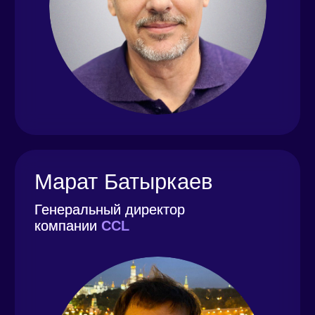
10:00–10:15
Приветственное слово организатора
конференции, основателя группы
компаний Artmark Ильгара Мамедова
10:15–10:45
Ашот Акопов, генеральный директор
Akoprint
«Решения по оборудованию в новую
эпоху. Первые результаты»
10:50–11:20
Олег Свирин, руководитель технической
службы УФ продуктов компании Artmark
«УФ краски для узкорулонной печати.
Актуальная альтернатива»
Скачать презентацию
11:25–12:00