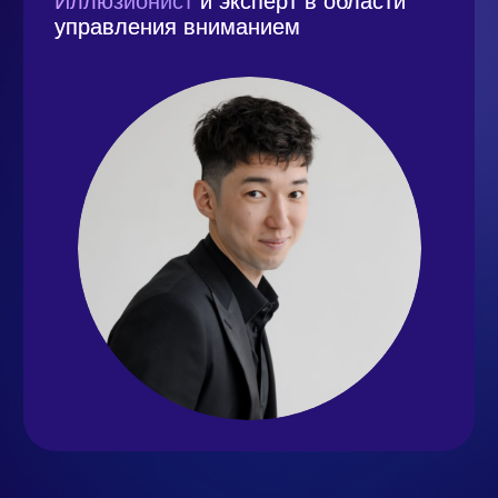
Азат Актаев, иллюзионист и эксперт
в области управления вниманием
«
Управление вниманием»
18:00–23:00
Ужин
МЕСТО
ПРОВЕДЕНИЯ —
Г. МОСКВА, ОТЕЛЬ
«МЕТРОПОЛЬ»,
ТЕАТРАЛЬНЫЙ ПР-Д,
2