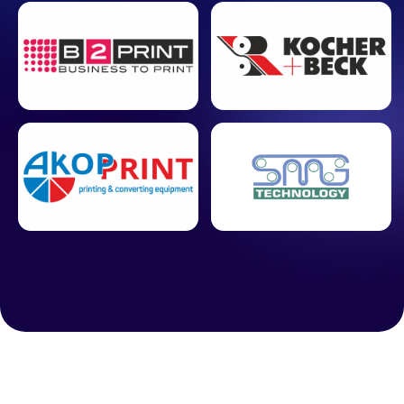
ПРОИЗВОДИТЕЛЕЙ
САМОКЛЕЯЩИХСЯ
ЭТИКЕТОК
7
200
лучших
заинтересованных
спикеров
участников
4
10+
крупных
часов нетворкинга
спонсора