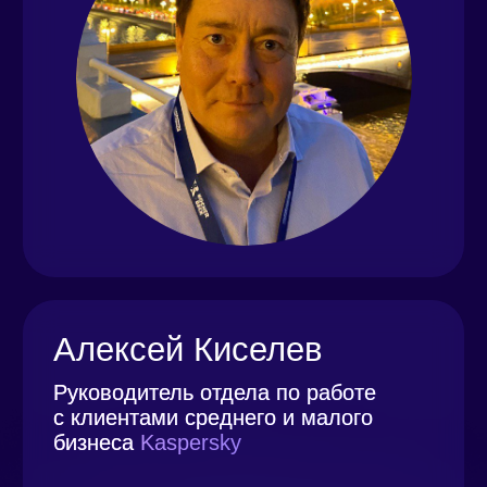
Кофе-брейк
12:05–12:40
Георгий Головенкин, генеральный
директор SMG TECHNOLOGY
«Китайские цифровые решения для
печати и декорирования от SMG
TECHNOLOGY»
Скачать презентацию
12:45–14:00
Обед
14:05–14:35
Антон Коваль, директор по развитию
цифровых технологий B2Print
«Новые технологии в печати
цифровой этикетки от компании
B2PRINT»
Скачать презентацию