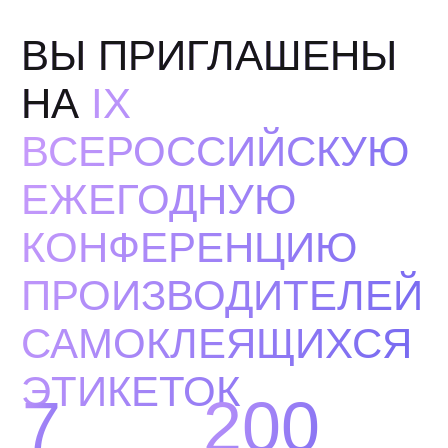
МЫ ПРИГЛАСИЛИ
ЛУЧШИХ
СПЕЦИАЛИСТОВ
В УПАКОВОЧНОЙ
ИНДУСТРИИ
ПОДЕЛИТЬСЯ
СОБСТВЕННЫМ
ОПЫТОМ
Ашот Акопов
Генеральный директор
компании
Akoprint