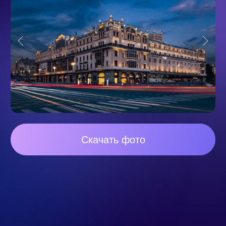
Скачать фото
ДО НАЧАЛА
КОНФЕРЕНЦИИ
ОСТАЛОСЬ:
22
15
16
56
дня
часов
минут
секунд