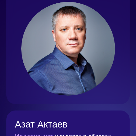
14:40–15:10
Марат Батыркаев, генеральный
директор CCL
«Время высокой
волатильности – что это для нашего
бизнеса?»
Скачать презентацию
15:15–16:15
Кофе-брейк
16:20–16:40
Алексей Киселев, руководитель отдела
по работе с клиентами среднего и малого
бизнеса Kaspersky
«Спонсирование
киберпреступности вместо инвестиций
в собственную информационную
безопасность: одна из тысяч историй»
Скачать презентацию
16:55–17:15